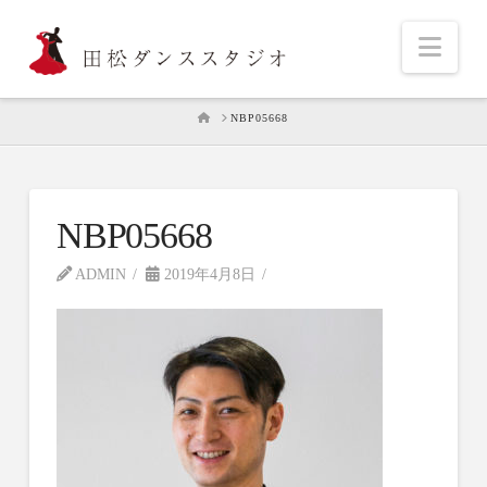
Nav
HOME
NBP05668
NBP05668
ADMIN
2019年4月8日