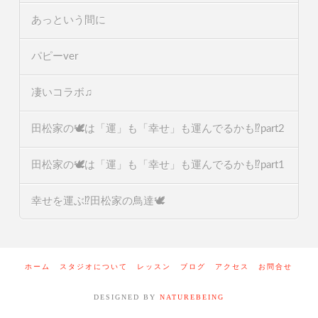
あっという間に
パピーver
凄いコラボ♫
田松家の🕊️は「運」も「幸せ」も運んでるかも⁉️part2
田松家の🕊️は「運」も「幸せ」も運んでるかも⁉️part1
幸せを運ぶ⁉️田松家の鳥達🕊️
ホーム
スタジオについて
レッスン
ブログ
アクセス
お問合せ
DESIGNED BY
NATUREBEING