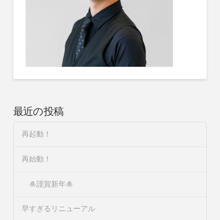
最近の投稿
再起動！
再始動！
🎍謹賀新年🎍
早すぎるリニューアル