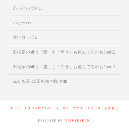
あっという間に
パピーver
凄いコラボ♫
田松家の🕊️は「運」も「幸せ」も運んでるかも⁉️part2
田松家の🕊️は「運」も「幸せ」も運んでるかも⁉️part1
幸せを運ぶ⁉️田松家の鳥達🕊️
ホーム
スタジオについて
レッスン
ブログ
アクセス
お問合せ
DESIGNED BY
NATUREBEING