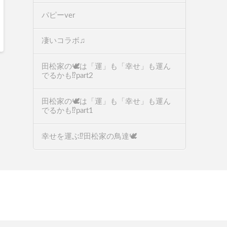
パピーver
凄いコラボ♫
田松家の🕊️は「運」も「幸せ」も運ん
でるかも⁉️part2
田松家の🕊️は「運」も「幸せ」も運ん
でるかも⁉️part1
幸せを運ぶ⁉️田松家の鳥達🕊️