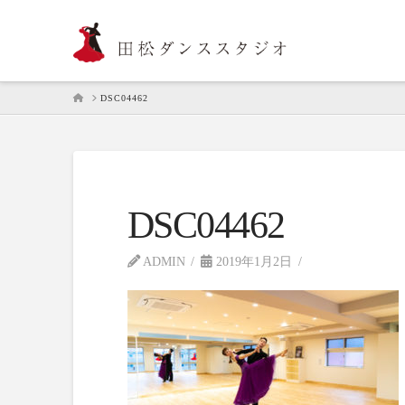
HOME
DSC04462
DSC04462
ADMIN
2019年1月2日