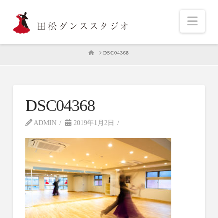
Nav
HOME
DSC04368
DSC04368
ADMIN
2019年1月2日