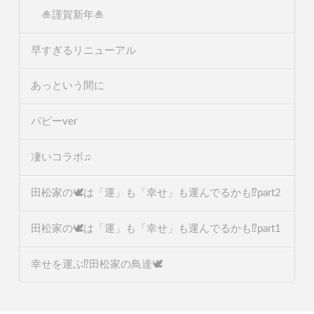
🎍謹賀新年🎍
早すぎるリニューアル
あっという間に
パピーver
凄いコラボ♫
田松家の🕊️は「運」も「幸せ」も運んでるかも⁉️part2
田松家の🕊️は「運」も「幸せ」も運んでるかも⁉️part1
幸せを運ぶ⁉️田松家の鳥達🕊️