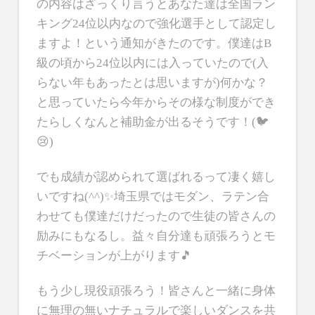
の内容はざっくり言うとあなた達は全国ラン
キング24位以内なので強化選手として認定し
ますよ！という通知がきたのです。僕達はB
級の頃から24位以内には入っていたので(入
らない年もあったとは思いますが)何かな？
と思っていたら今年からその様な制度ができ
たらしくなんと補助金が出るそうです！(🐦
😢)
でも成績が認められて選ばれるって凄く嬉し
いですね(^^)✨埼玉県ではモダン、ラテン合
わせても僕達だけだったので生徒の皆さんの
励みにもなるし。益々自分達も頑張ろうとモ
チベーションが上がります🎵
もう少し現役頑張ろう！皆さんと一緒に身体
に無理の無いナチュラルで楽しいダンスを共