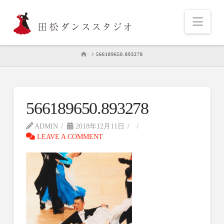
Nav
HOME
566189650.893278
566189650.893278
ADMIN
2018年12月11日
LEAVE A COMMENT