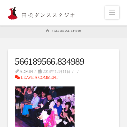
Nav
HOME
566189566.834989
566189566.834989
ADMIN
2018年12月11日
LEAVE A COMMENT